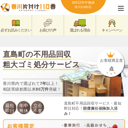
365日年中無休
香川全域対応
必ずお読みください
お喜びの声
選ばれる理由
キャンペーン
直島町の不用品回収
お客様満足度
粗大ゴミ処分サービス
点
香川県内で選ばれて
7年
以上！
相談実績創業以来
80万件
突破！
直島町不用品回収サービス・最短
最短
年中
立会
即日対応！
賠償責任保険加入済
即日
無休
不要
み！