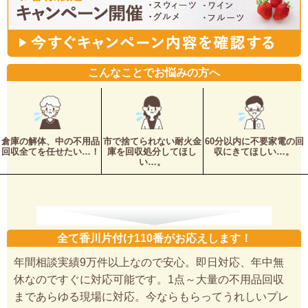
こんなことでお悩みの方へ
倉庫の解体、中の不用品
市で捨てられない耐火金
60分以内に不要家電の回
回収全てを任せたい…！
庫を回収処分してほし
収にきてほしい…。
い…。
全て香川片付け110番がお応えします！
年間相談実績9万件以上なので安心。即日対応、年中無
休なのですぐに対応可能です。1点～大量の不用品回収
まであらゆる現場に対応。今ならもらってうれしいプレ