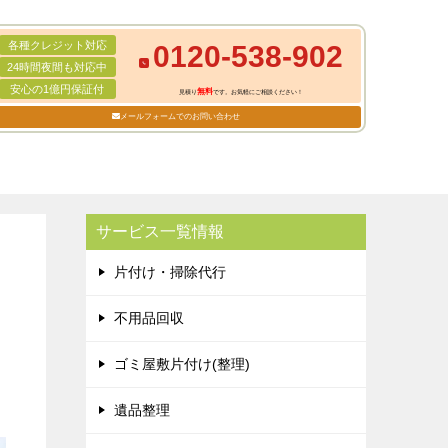
各種クレジット対応
0120-538-902
24時間夜間も対応中
安心の1億円保証付
無料
見積り
です。お気軽にご相談ください！
メールフォームでのお問い合わせ
サービス一覧情報
片付け・掃除代行
不用品回収
ゴミ屋敷片付け(整理)
遺品整理