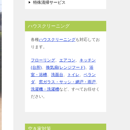
特殊清掃サービス
ハウスクリーニング
各種
ハウスクリーニング
も対応してお
ります。
フローリング
、
エアコン
、
キッチン
(台所)
、
換気扇(レンジフード)
、
浴
室・浴槽
、
洗面台
、
トイレ
、
ベラン
ダ
、
窓ガラス・サッシ・網戸・雨戸
、
洗濯機・洗濯槽
など、すべてお任せく
ださい。
空き家対策