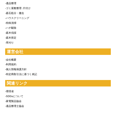
-遺品整理
-ゴミ屋敷整理･片付け
-庭石処分・撤去
-ハウスクリーニング
-特殊清掃
-ハチ駆除
-庭木伐採
-庭木剪定
-草刈り
運営会社
-会社概要
-利用規約
-個人情報保護方針
-特定商取引法に基づく表記
関連リンク
-環境省
-SDGsについて
-家電製品協会
-遺品整理士協会