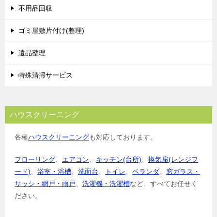
不用品回収
ゴミ屋敷片付け(整理)
遺品整理
特殊清掃サービス
ハウスクリーニング
各種
ハウスクリーニング
も対応しております。
フローリング
、
エアコン
、
キッチン(台所)
、
換気扇(レンジフ
ード)
、
浴室・浴槽
、
洗面台
、
トイレ
、
ベランダ
、
窓ガラス・
サッシ・網戸・雨戸
、
洗濯機・洗濯槽
など、すべてお任せく
ださい。