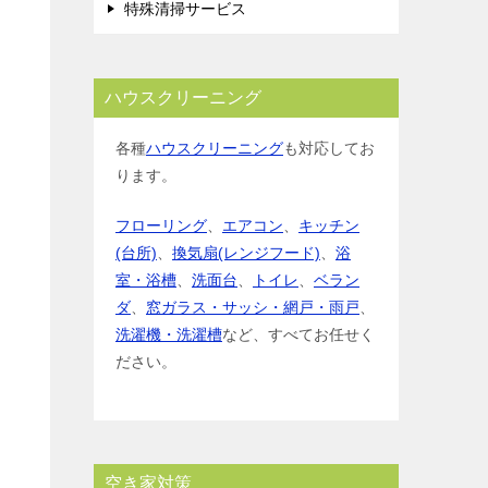
特殊清掃サービス
ハウスクリーニング
各種
ハウスクリーニング
も対応してお
ります。
フローリング
、
エアコン
、
キッチン
(台所)
、
換気扇(レンジフード)
、
浴
室・浴槽
、
洗面台
、
トイレ
、
ベラン
ダ
、
窓ガラス・サッシ・網戸・雨戸
、
洗濯機・洗濯槽
など、すべてお任せく
ださい。
空き家対策