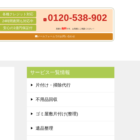
各種クレジット対応
0120-538-902
24時間夜間も対応中
安心の1億円保証付
無料
見積り
です。お気軽にご相談ください！
メールフォームでのお問い合わせ
サービス一覧情報
片付け・掃除代行
不用品回収
ゴミ屋敷片付け(整理)
遺品整理