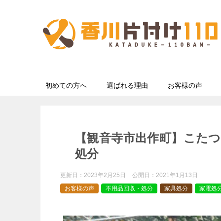
初めての方へ
選ばれる理由
お客様の声
【観音寺市出作町】こた
処分
更新日：
2023年2月25日
公開日：
2021年1月13日
お客様の声
不用品回収・処分
家具処分
家電処