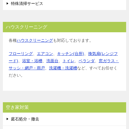
特殊清掃サービス
ハウスクリーニング
各種
ハウスクリーニング
も対応しております。
フローリング
、
エアコン
、
キッチン(台所)
、
換気扇(レンジフ
ード)
、
浴室・浴槽
、
洗面台
、
トイレ
、
ベランダ
、
窓ガラス・
サッシ・網戸・雨戸
、
洗濯機・洗濯槽
など、すべてお任せく
ださい。
空き家対策
庭石処分・撤去