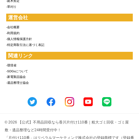
-庭木剪定
-草刈り
運営会社
-会社概要
-利用規約
-個人情報保護方針
-特定商取引法に基づく表記
関連リンク
-環境省
-SDGsについて
-家電製品協会
-遺品整理士協会
© 2026 【公式】不用品回収なら香川片付け110番｜粗大ゴミ回収・ゴミ屋
敷・遺品整理など24時間受付中！
「片付け110番」はリベラルマーケティング株式会社の登録商標です（登録番