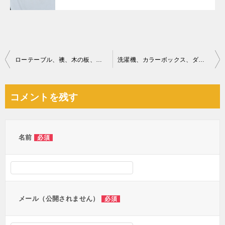
投
ローテーブル、襖、木の板、突っ張り棒、虫取り網、一般ごみ等の回収
洗濯機、カラーボックス、ダイニングテーブル、衣類等の回収・処分
稿
ナ
コメントを残す
ビ
ゲ
ー
名前
必須
シ
ョ
ン
メール（公開されません）
必須