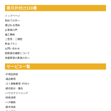
香川片付け110番
トップページ
初めての方へ
選ばれる理由
お客様の声
施工事例
ご意見・ご感想
料金プラン
お問い合わせ
賠償責任補償について
加盟希望の業者の方へ
サービス一覧
-不用品回収
-遺品整理
-ゴミ屋敷整理･片付け
-庭石処分・撤去
-ハウスクリーニング
-特殊清掃
-ハチ駆除
-庭木伐採