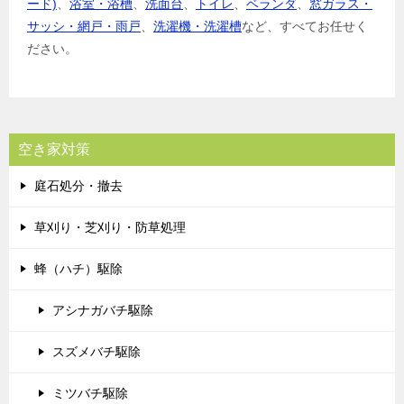
ード)
、
浴室・浴槽
、
洗面台
、
トイレ
、
ベランダ
、
窓ガラス・
サッシ・網戸・雨戸
、
洗濯機・洗濯槽
など、すべてお任せく
ださい。
空き家対策
庭石処分・撤去
草刈り・芝刈り・防草処理
蜂（ハチ）駆除
アシナガバチ駆除
スズメバチ駆除
ミツバチ駆除