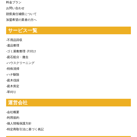
料金プラン
お問い合わせ
賠償責任補償について
加盟希望の業者の方へ
サービス一覧
-不用品回収
-遺品整理
-ゴミ屋敷整理･片付け
-庭石処分・撤去
-ハウスクリーニング
-特殊清掃
-ハチ駆除
-庭木伐採
-庭木剪定
-草刈り
運営会社
-会社概要
-利用規約
-個人情報保護方針
-特定商取引法に基づく表記