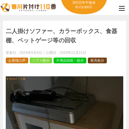
365日年中無休
香川全域対応
二人掛けソファー、カラーボックス、食器
棚、ペットゲージ等の回収
更新日：
2024年5月4日
公開日：
2020年12月21日
お客様の声
ソファ処分
不用品回収・処分
家具処分