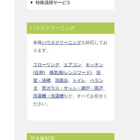
特殊清掃サービス
ハウスクリーニング
各種
ハウスクリーニング
も対応してお
ります。
フローリング
、
エアコン
、
キッチン
(台所)
、
換気扇(レンジフード)
、
浴
室・浴槽
、
洗面台
、
トイレ
、
ベラン
ダ
、
窓ガラス・サッシ・網戸・雨戸
、
洗濯機・洗濯槽
など、すべてお任せく
ださい。
空き家対策