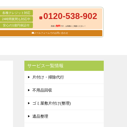
各種クレジット対応
0120-538-902
24時間夜間も対応中
安心の1億円保証付
無料
見積り
です。お気軽にご相談ください！
メールフォームでのお問い合わせ
サービス一覧情報
片付け・掃除代行
不用品回収
ゴミ屋敷片付け(整理)
遺品整理