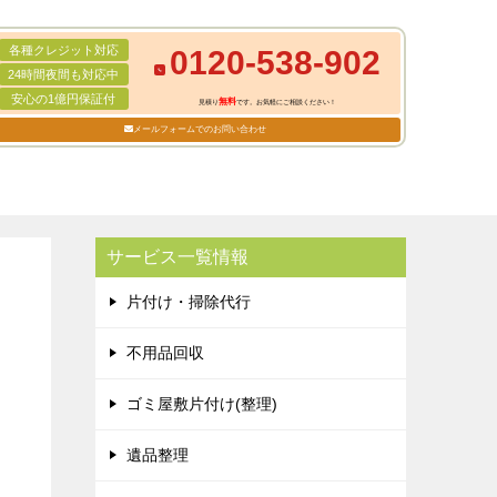
各種クレジット対応
0120-538-902
24時間夜間も対応中
安心の1億円保証付
無料
見積り
です。お気軽にご相談ください！
メールフォームでのお問い合わせ
サービス一覧情報
片付け・掃除代行
不用品回収
ゴミ屋敷片付け(整理)
遺品整理