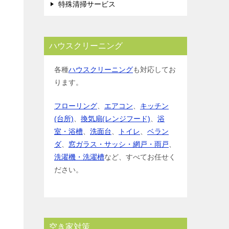
特殊清掃サービス
ハウスクリーニング
各種
ハウスクリーニング
も対応してお
ります。
フローリング
、
エアコン
、
キッチン
(台所)
、
換気扇(レンジフード)
、
浴
室・浴槽
、
洗面台
、
トイレ
、
ベラン
ダ
、
窓ガラス・サッシ・網戸・雨戸
、
洗濯機・洗濯槽
など、すべてお任せく
ださい。
空き家対策