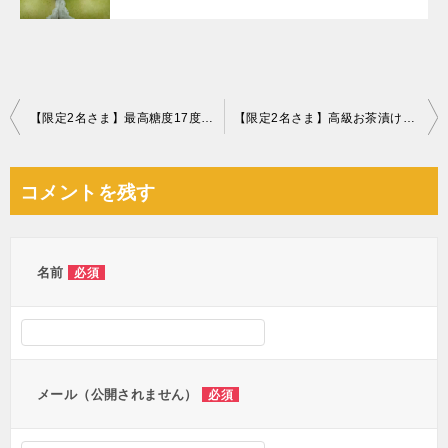
投
【限定2名さま】最高糖度17度『南水梨』
【限定2名さま】高級お茶漬けセット(14種類)
稿
ナ
コメントを残す
ビ
ゲ
ー
名前
必須
シ
ョ
ン
メール（公開されません）
必須