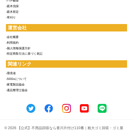
-ハチ駆除
-庭木伐採
-庭木剪定
-草刈り
運営会社
-会社概要
-利用規約
-個人情報保護方針
-特定商取引法に基づく表記
関連リンク
-環境省
-SDGsについて
-家電製品協会
-遺品整理士協会
© 2026 【公式】不用品回収なら香川片付け110番｜粗大ゴミ回収・ゴミ屋