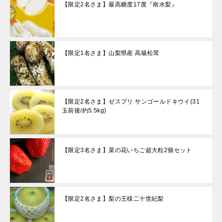
【限定2名さま】最高糖度17度『南水梨』
【限定1名さま】山梨県産 高級松茸
【限定2名さま】ゼスプリ サンゴールドキウイ(31
玉前後/約5.5kg)
【限定3名さま】菜の花いちご超大粒2個セット
【限定2名さま】梨の王様二十世紀梨