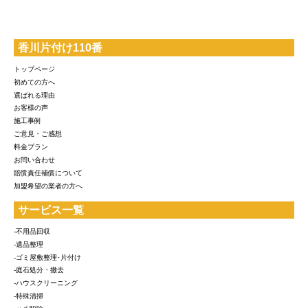
香川片付け110番
トップページ
初めての方へ
選ばれる理由
お客様の声
施工事例
ご意見・ご感想
料金プラン
お問い合わせ
賠償責任補償について
加盟希望の業者の方へ
サービス一覧
-不用品回収
-遺品整理
-ゴミ屋敷整理･片付け
-庭石処分・撤去
-ハウスクリーニング
-特殊清掃