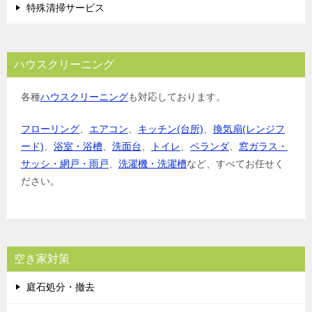
特殊清掃サービス
ハウスクリーニング
各種
ハウスクリーニング
も対応しております。
フローリング
、
エアコン
、
キッチン(台所)
、
換気扇(レンジフ
ード)
、
浴室・浴槽
、
洗面台
、
トイレ
、
ベランダ
、
窓ガラス・
サッシ・網戸・雨戸
、
洗濯機・洗濯槽
など、すべてお任せく
ださい。
空き家対策
庭石処分・撤去