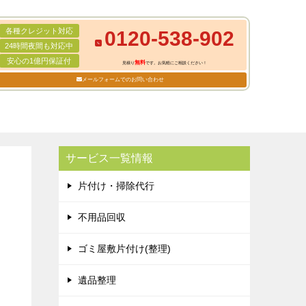
各種クレジット対応
0120-538-902
24時間夜間も対応中
安心の1億円保証付
無料
見積り
です。お気軽にご相談ください！
メールフォームでのお問い合わせ
サービス一覧情報
片付け・掃除代行
不用品回収
ゴミ屋敷片付け(整理)
遺品整理