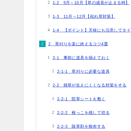
1-2 9月～10月【草の成長が止まる時】
1-3 11月～12月【枯れ草対策】
1-4 【ポイント】天候にも注意してタ
2 草刈りを楽に終えるコツ4選
2-1 事前に道具を揃えておく
2-1-1 草刈りに必要な道具
2-2 雑草が生えにくくなる対策をする
2-2-1 防草シートを敷く
2-2-2 根っこを残して切る
2-2-3 除草剤を散布する