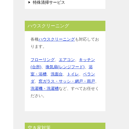
特殊清掃サービス
ハウスクリーニング
各種
ハウスクリーニング
も対応してお
ります。
フローリング
、
エアコン
、
キッチン
(台所)
、
換気扇(レンジフード)
、
浴
室・浴槽
、
洗面台
、
トイレ
、
ベラン
ダ
、
窓ガラス・サッシ・網戸・雨戸
、
洗濯機・洗濯槽
など、すべてお任せく
ださい。
空き家対策