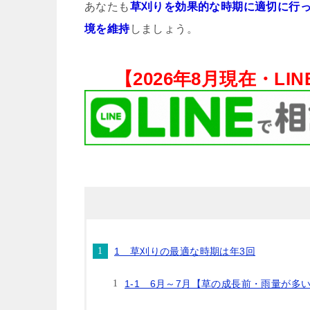
あなたも
草刈りを効果的な時期に適切に行
境を維持
しましょう。
【
2026年8月現在・
LI
1 草刈りの最適な時期は年3回
1-1 6月～7月【草の成長前・雨量が多