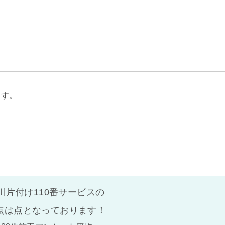
ます。
川片付け110番サービスの
点は
点となっております！