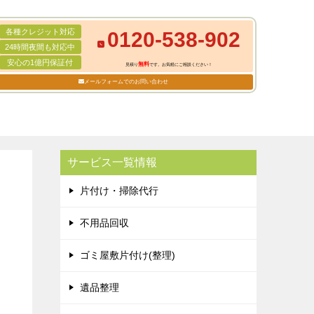
各種クレジット対応
0120-538-902
24時間夜間も対応中
安心の1億円保証付
無料
見積り
です。お気軽にご相談ください！
メールフォームでのお問い合わせ
サービス一覧情報
片付け・掃除代行
不用品回収
ゴミ屋敷片付け(整理)
遺品整理