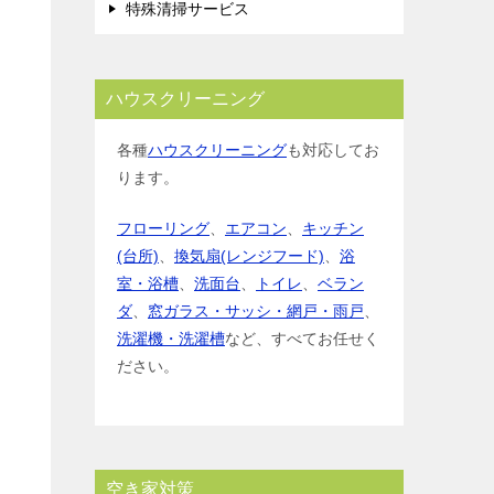
特殊清掃サービス
ハウスクリーニング
各種
ハウスクリーニング
も対応してお
ります。
フローリング
、
エアコン
、
キッチン
(台所)
、
換気扇(レンジフード)
、
浴
室・浴槽
、
洗面台
、
トイレ
、
ベラン
ダ
、
窓ガラス・サッシ・網戸・雨戸
、
洗濯機・洗濯槽
など、すべてお任せく
ださい。
空き家対策