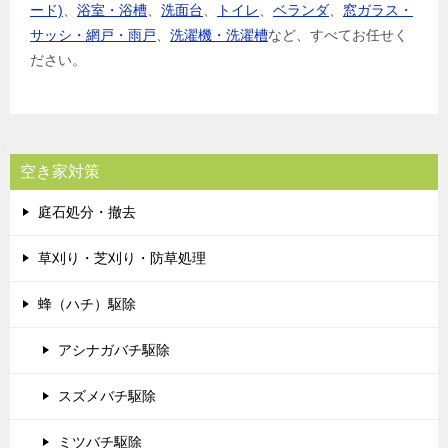
ード)
、
浴室・浴槽
、
洗面台
、
トイレ
、
ベランダ
、
窓ガラス・
サッシ・網戸・雨戸
、
洗濯機・洗濯槽
など、すべてお任せく
ださい。
空き家対策
庭石処分・撤去
草刈り・芝刈り・防草処理
蜂（ハチ）駆除
アシナガバチ駆除
スズメバチ駆除
ミツバチ駆除