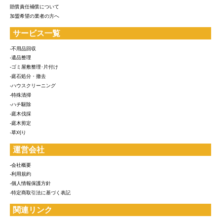
賠償責任補償について
加盟希望の業者の方へ
サービス一覧
-不用品回収
-遺品整理
-ゴミ屋敷整理･片付け
-庭石処分・撤去
-ハウスクリーニング
-特殊清掃
-ハチ駆除
-庭木伐採
-庭木剪定
-草刈り
運営会社
-会社概要
-利用規約
-個人情報保護方針
-特定商取引法に基づく表記
関連リンク