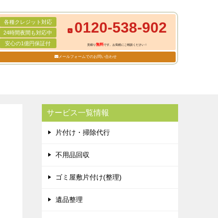
各種クレジット対応
0120-538-902
24時間夜間も対応中
安心の1億円保証付
無料
見積り
です。お気軽にご相談ください！
メールフォームでのお問い合わせ
サービス一覧情報
片付け・掃除代行
不用品回収
ゴミ屋敷片付け(整理)
遺品整理