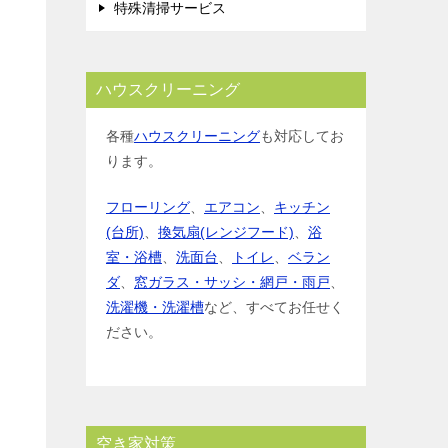
特殊清掃サービス
ハウスクリーニング
各種
ハウスクリーニング
も対応してお
ります。
フローリング
、
エアコン
、
キッチン
(台所)
、
換気扇(レンジフード)
、
浴
室・浴槽
、
洗面台
、
トイレ
、
ベラン
ダ
、
窓ガラス・サッシ・網戸・雨戸
、
洗濯機・洗濯槽
など、すべてお任せく
ださい。
空き家対策