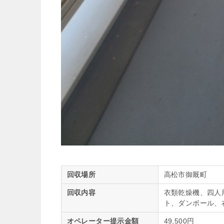
回収場所
高松市御厩町
回収内容
衣類乾燥機、四人
ト、ダンボール、
オペレーター提示金額
49,500円