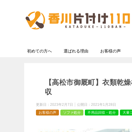
初めての方へ
選ばれる理由
お客様の声
【高松市御厩町】衣類乾
収
更新日：
2023年2月7日
公開日：
2021年1月28日
お客様の声
ソファ処分
不用品回収・処分
大量