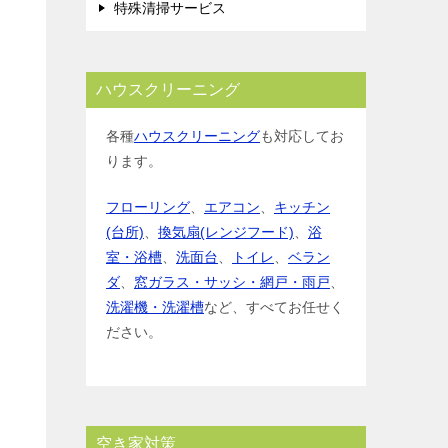
特殊清掃サービス
ハウスクリーニング
各種
ハウスクリーニング
も対応してお
ります。
フローリング
、
エアコン
、
キッチン
(台所)
、
換気扇(レンジフード)
、
浴
室・浴槽
、
洗面台
、
トイレ
、
ベラン
ダ
、
窓ガラス・サッシ・網戸・雨戸
、
洗濯機・洗濯槽
など、すべてお任せく
ださい。
空き家対策