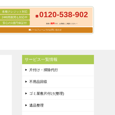
各種クレジット対応
0120-538-902
24時間夜間も対応中
安心の1億円保証付
無料
見積り
です。お気軽にご相談ください！
メールフォームでのお問い合わせ
サービス一覧情報
片付け・掃除代行
不用品回収
ゴミ屋敷片付け(整理)
遺品整理