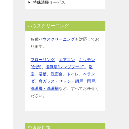
特殊清掃サービス
ハウスクリーニング
各種
ハウスクリーニング
も対応してお
ります。
フローリング
、
エアコン
、
キッチン
(台所)
、
換気扇(レンジフード)
、
浴
室・浴槽
、
洗面台
、
トイレ
、
ベラン
ダ
、
窓ガラス・サッシ・網戸・雨戸
、
洗濯機・洗濯槽
など、すべてお任せく
ださい。
空き家対策