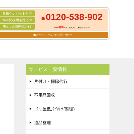
各種クレジット対応
0120-538-902
24時間夜間も対応中
安心の1億円保証付
無料
見積り
です。お気軽にご相談ください！
メールフォームでのお問い合わせ
サービス一覧情報
片付け・掃除代行
不用品回収
ゴミ屋敷片付け(整理)
遺品整理