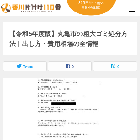
365日年中無休
香川全域対応
【令和5年度版】丸亀市の粗大ゴミ処分方
法｜出し方・費用相場の全情報
Tweet
0
0