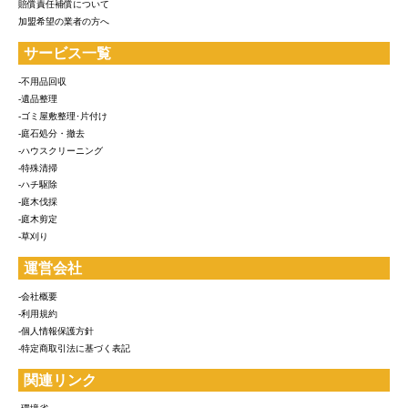
賠償責任補償について
加盟希望の業者の方へ
サービス一覧
-不用品回収
-遺品整理
-ゴミ屋敷整理･片付け
-庭石処分・撤去
-ハウスクリーニング
-特殊清掃
-ハチ駆除
-庭木伐採
-庭木剪定
-草刈り
運営会社
-会社概要
-利用規約
-個人情報保護方針
-特定商取引法に基づく表記
関連リンク